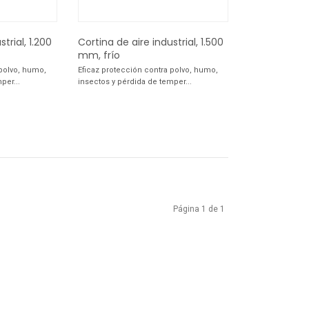
trial, 1.200
Cortina de aire industrial, 1.500
mm, frío
 polvo, humo,
Eficaz protección contra polvo, humo,
per...
insectos y pérdida de temper...
Página 1 de 1