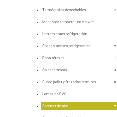
Termógrafos desechables
2
Monitoreo temperatura via web
1
Herramientas refrigeración
11
Gases y aceites refrigerantes
19
Ropa térmica
17
Cajas térmicas
4
Cubre pallet y frazadas térmicas
8
Lamas de PVC
11
Cortinas de aire
9