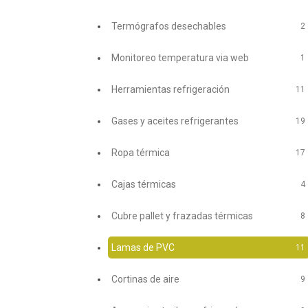
Termógrafos desechables
2
Monitoreo temperatura via web
1
Herramientas refrigeración
11
Gases y aceites refrigerantes
19
Ropa térmica
17
Cajas térmicas
4
Cubre pallet y frazadas térmicas
8
Lamas de PVC
11
Cortinas de aire
9