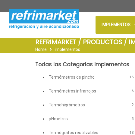
IMPLEMENTOS
REFRIMARKET / PRODUCTOS / I
Home
implementos
Todas las Categorías implementos
Termómetros de pincho
15
Termómetros infrarrojos
6
Termohigrómetros
2
pHmetros
5
Termógrafos reutilizables
13