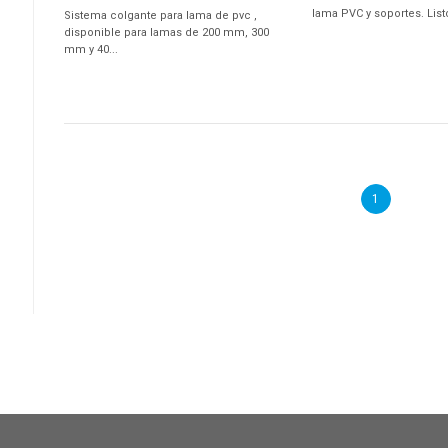
lama PVC y soportes. Listo 
Sistema colgante para lama de pvc ,
disponible para lamas de 200 mm, 300
mm y 40...
1