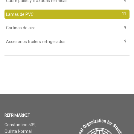
8
Cubre pallet y frazadas térmicas
11
Lamas de PVC
9
Cortinas de aire
9
Accesorios trailers refrigerados
REFRIMARKET
Constantino 539,
Quinta Normal.