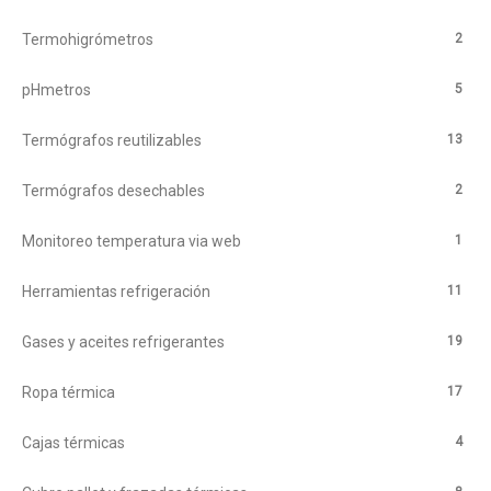
2
Termohigrómetros
5
pHmetros
13
Termógrafos reutilizables
2
Termógrafos desechables
1
Monitoreo temperatura via web
11
Herramientas refrigeración
19
Gases y aceites refrigerantes
17
Ropa térmica
4
Cajas térmicas