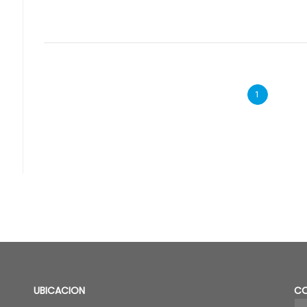
1
UBICACION
C