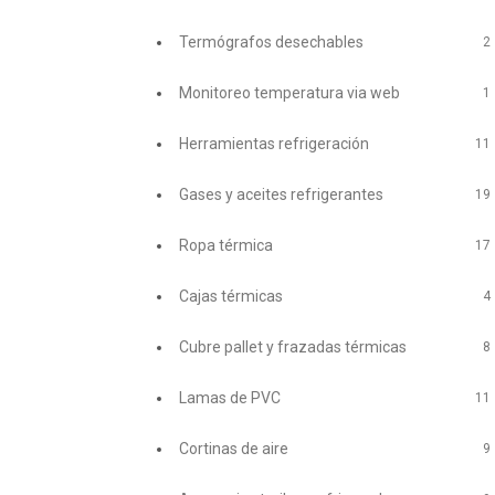
Termógrafos desechables
2
Monitoreo temperatura via web
1
Herramientas refrigeración
11
Gases y aceites refrigerantes
19
Ropa térmica
17
Cajas térmicas
4
Cubre pallet y frazadas térmicas
8
Lamas de PVC
11
Cortinas de aire
9