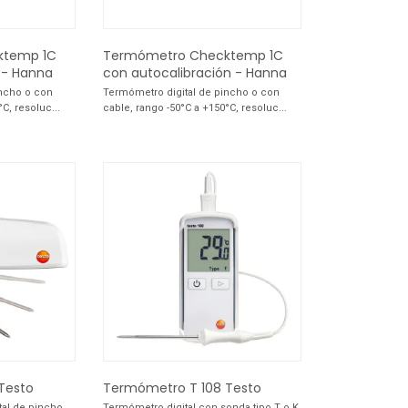
ktemp 1C
Termómetro Checktemp 1C
n - Hanna
con autocalibración - Hanna
incho o con
Termómetro digital de pincho o con
C, resoluc...
cable, rango -50°C a +150°C, resoluc...
Testo
Termómetro T 108 Testo
tal de pincho
Termómetro digital con sonda tipo T o K,