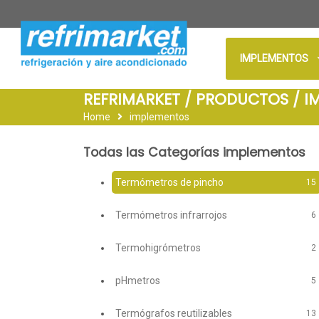
IMPLEMENTOS
REFRIMARKET / PRODUCTOS / 
Home
implementos
Todas las Categorías implementos
Termómetros de pincho
15
Termómetros infrarrojos
6
Termohigrómetros
2
pHmetros
5
Termógrafos reutilizables
13