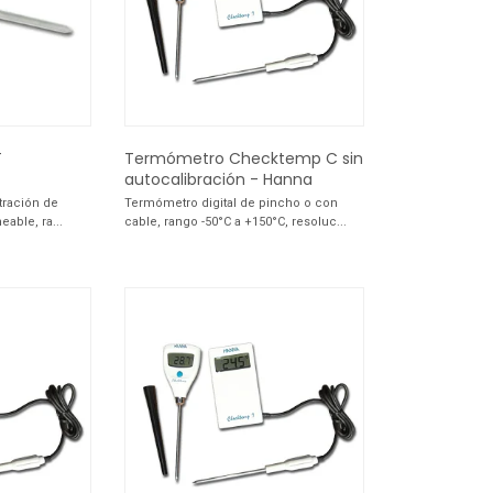
T
Termómetro Checktemp C sin
autocalibración - Hanna
tración de
Termómetro digital de pincho o con
able, ra...
cable, rango -50°C a +150°C, resoluc...