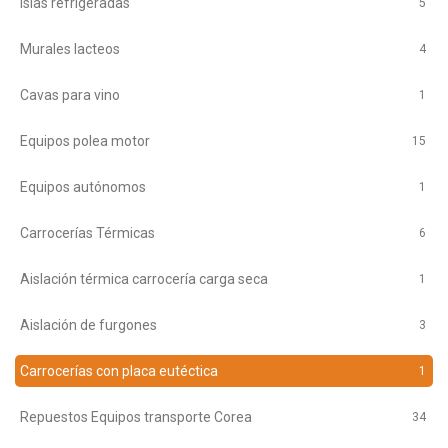
Islas refrigeradas
5
Murales lacteos
4
Cavas para vino
1
Equipos polea motor
15
Equipos autónomos
1
Carrocerías Térmicas
6
Aislación térmica carrocería carga seca
1
Aislación de furgones
3
Carrocerías con placa eutéctica
1
Repuestos Equipos transporte Corea
34