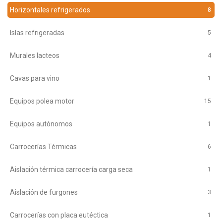
Horizontales refrigerados
8
Islas refrigeradas
5
Murales lacteos
4
Cavas para vino
1
Equipos polea motor
15
Equipos autónomos
1
Carrocerías Térmicas
6
Aislación térmica carrocería carga seca
1
Aislación de furgones
3
Carrocerías con placa eutéctica
1