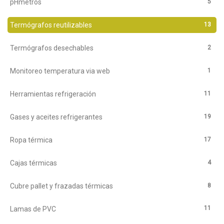
5
pHmetros
13
Termógrafos reutilizables
2
Termógrafos desechables
1
Monitoreo temperatura via web
11
Herramientas refrigeración
19
Gases y aceites refrigerantes
17
Ropa térmica
4
Cajas térmicas
8
Cubre pallet y frazadas térmicas
11
Lamas de PVC