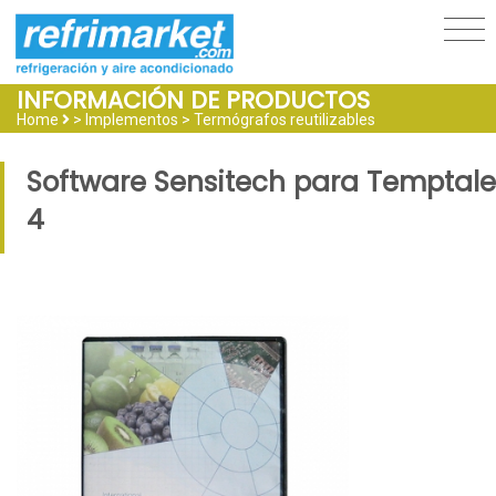
INFORMACIÓN DE PRODUCTOS
Home
> Implementos >
Termógrafos reutilizables
Software Sensitech para Temptale
4