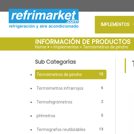
IMPLEMENTOS
INFORMACIÓN DE PRODUCTOS
Home
> Implementos >
Termómetros de pincho
Sub Categorías
15
Termómetros de pincho
6
Termómetros infrarrojos
2
Termohigrómetros
5
pHmetros
13
Termógrafos reutilizables