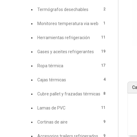
2
Termógrafos desechables
1
Monitoreo temperatura via web
11
Herramientas refrigeración
19
Gases y aceites refrigerantes
17
Ropa térmica
4
Cajas térmicas
Ca
8
Cubre pallet y frazadas térmicas
11
Lamas de PVC
9
Cortinas de aire
9
Accesorios trailers refrigerados