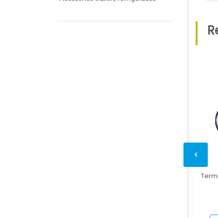
R
Term