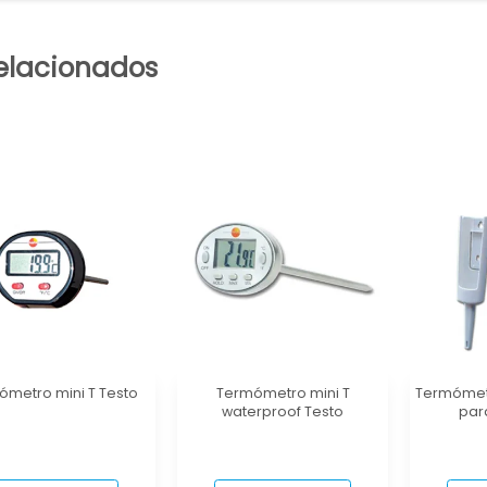
elacionados
ómetro mini T Testo
Termómetro mini T
Termómetr
waterproof Testo
par