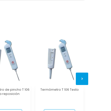
o de pincho T 106
Termómetro T 106 Testo
Termómetro
a reposición