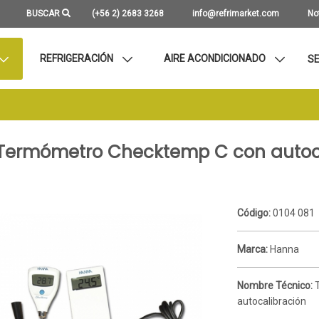
BUSCAR
(+56 2) 2683 3268
info@refrimarket.com
No
REFRIGERACIÓN
AIRE ACONDICIONADO
SE
Termómetro Checktemp C con autoc
Código:
0104 081
Marca:
Hanna
Nombre Técnico:
autocalibración