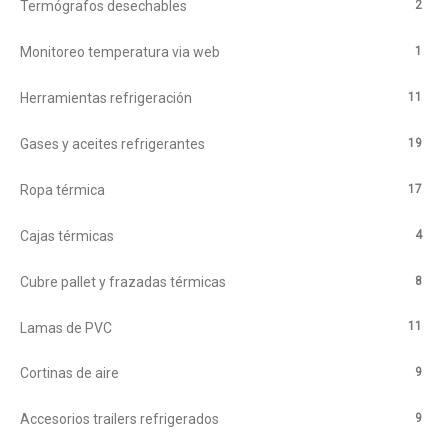
2
Termógrafos desechables
1
Monitoreo temperatura via web
11
Herramientas refrigeración
19
Gases y aceites refrigerantes
17
Ropa térmica
4
Cajas térmicas
8
Cubre pallet y frazadas térmicas
11
Lamas de PVC
9
Cortinas de aire
9
Accesorios trailers refrigerados