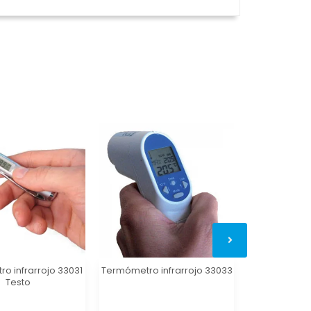
o infrarrojo 33031
Termómetro infrarrojo 33033
Termómetro i
Testo
T