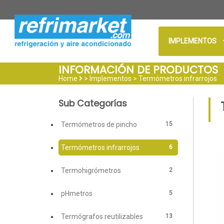
IMPLEMENTOS
INFORMACIÓN DE PRODUCTOS
Home
> Implementos >
Termómetros infrarrojos
Sub Categorías
15
Termómetros de pincho
6
Termómetros infrarrojos
2
Termohigrómetros
5
pHmetros
13
Termógrafos reutilizables