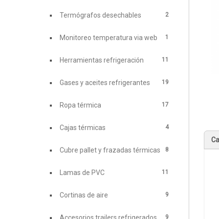
2
Termógrafos desechables
1
Monitoreo temperatura via web
11
Herramientas refrigeración
19
Gases y aceites refrigerantes
17
Ropa térmica
4
Cajas térmicas
Ca
8
Cubre pallet y frazadas térmicas
11
Lamas de PVC
9
Cortinas de aire
9
Accesorios trailers refrigerados