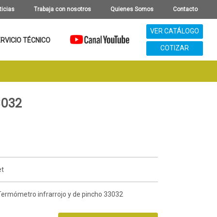
ticias
Trabaja con nosotros
Quienes Somos
Contacto
VER CATÁLOGO
RVICIO TÉCNICO
COTIZAR
3032
et
Termómetro infrarrojo y de pincho 33032