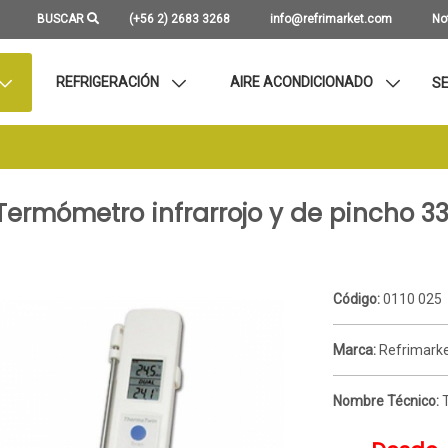
BUSCAR
(+56 2) 2683 3268
info@refrimarket.com
No
REFRIGERACIÓN
AIRE ACONDICIONADO
SE
Termómetro infrarrojo y de pincho 3
Código:
0110 025
Marca:
Refrimark
Nombre Técnico: