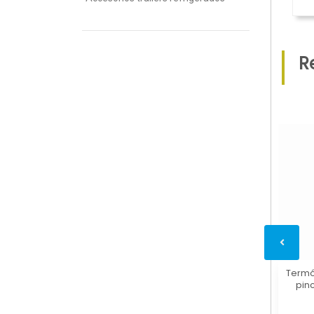
R
Termó
pin