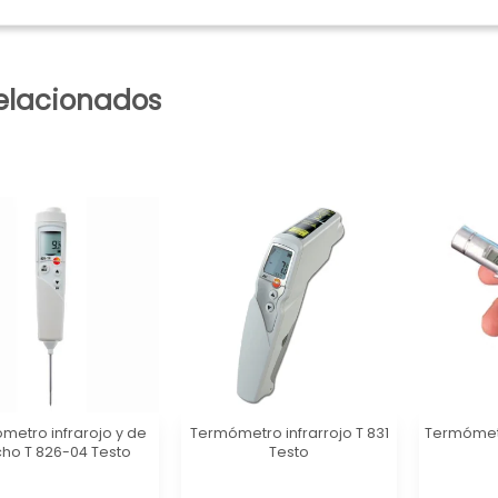
elacionados
metro infrarojo y de
Termómetro infrarrojo T 831
Termómetr
cho T 826-04 Testo
Testo