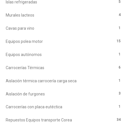
5
Islas refrigeradas
4
Murales lacteos
1
Cavas para vino
15
Equipos polea motor
1
Equipos autónomos
6
Carrocerías Térmicas
1
Aislación térmica carrocería carga seca
3
Aislación de furgones
1
Carrocerías con placa eutéctica
34
Repuestos Equipos transporte Corea