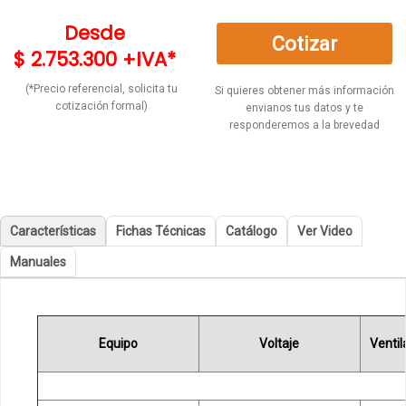
Desde
Cotizar
$ 2.753.300 +IVA*
(*Precio referencial, solicita tu
Si quieres obtener más información
cotización formal)
envianos tus datos y te
responderemos a la brevedad
Características
Fichas Técnicas
Catálogo
Ver Video
Manuales
Equipo
Voltaje
Venti